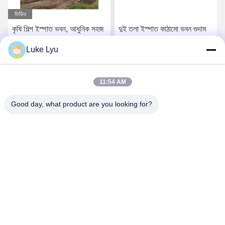
ভিডিও
কৃষি শিল্প ইস্পাত ভবন, আধুনিক সহজ
দুই তলা ইস্পাত কাঠামো ভবন গুদাম
নির্মাণ ধাতু শ্যাড গুদাম
প্রিফ্যাব্রিকেটেড ইন্ডাস্ট্রিয়াল ধাতু
Luke Lyu
সঞ্চয় শেল
সেরা দাম পান
সেরা দাম পান
11:54 AM
Good day, what product are you looking for?
Quanzhou Ridge Steel Structure Co.,Ltd.
luke@ridgesteelstructure.com
86-159-85955610
জিনজিয়াং, ফুজিয়ান, চীন