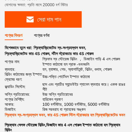
যোগানের ক্ষমতা: প্রতি মাসে 20000 বর্গ মিটার
সেরা দাম পান
পণ্যের বিবরণ
পণ্যের বর্ণনা
বিশেষভাবে তুলে ধরা:
প্রিফ্যাব্রিকেটেড স্ব-সংগ্রহস্থল ভবন
,
প্রিফ্যাব্রিকেটেড কার 4S শোরুম
,
স্টীল স্ট্রাকচার কার 4S শোরুম
প্রিফাব স্ব স্টোরেজ বিল্ডিং ， ডিজাইন গাড়ি 4 এস শোরুম
পণ্যের নাম:
ইস্পাত কাঠামো হল প্রাক -ভবনগুলি
ব্যবহার:
হল, হ্যাঙ্গার, শেড, অ্যাপার্টমেন্ট, বিল্ডিং, গুদাম, শোরুম
বিল্ডিং কাঠামোর জন্য ইস্পাত
উচ্চ-শক্তি পোর্টেবল ইস্পাত কাঠামো
ফ্রেমের ধরণ:
ছাদ এবং প্রাচীর স্যান্ডউইচ প্যানেল ব্যবহার করে। একক রঙের
ক্ল্যাডিং সিস্টেম:
শীট
অগ্নি প্রতিরোধের:
উচ্চ অগ্নি প্রতিরোধের
পণ্যের বৈশিষ্ট্য:
হারিকেন প্রমাণ
আকার:
100 বর্গমিটার, 1000 বর্গমিটার, 5000 বর্গমিটার
ডিজাইন:
রিজ সরবরাহ বা গ্রাহকের অঙ্কন
প্রিফ্যাব স্ব-সংগ্রহস্থল ভবন, কার 4S শোরুম স্টিল স্ট্রাকচার হল প্রিফ্যাব্রিকেটেড ভবন
প্রিফ্যাব সেলফ স্টোরেজ বিল্ডিং,ডিজাইন কার 4 এস শোরুম ইস্পাত কাঠামো হল প্রিফ্যাব
বিল্ডিং