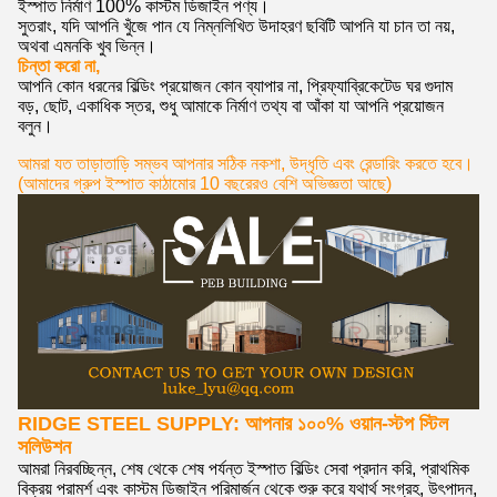
ইস্পাত নির্মাণ 100% কাস্টম ডিজাইন পণ্য।
সুতরাং, যদি আপনি খুঁজে পান যে নিম্নলিখিত উদাহরণ ছবিটি আপনি যা চান তা নয়,
অথবা এমনকি খুব ভিন্ন।
চিন্তা করো না,
আপনি কোন ধরনের বিল্ডিং প্রয়োজন কোন ব্যাপার না, প্রিফ্যাব্রিকেটেড ঘর গুদাম
বড়, ছোট, একাধিক স্তর, শুধু আমাকে নির্মাণ তথ্য বা আঁকা যা আপনি প্রয়োজন
বলুন।
আমরা যত তাড়াতাড়ি সম্ভব আপনার সঠিক নকশা, উদ্ধৃতি এবং রেন্ডারিং করতে হবে।
(আমাদের গ্রুপ ইস্পাত কাঠামোর 10 বছরেরও বেশি অভিজ্ঞতা আছে)
RIDGE STEEL SUPPLY: আপনার ১০০% ওয়ান-স্টপ স্টিল
সলিউশন
আমরা নিরবচ্ছিন্ন, শেষ থেকে শেষ পর্যন্ত ইস্পাত বিল্ডিং সেবা প্রদান করি, প্রাথমিক
বিক্রয় পরামর্শ এবং কাস্টম ডিজাইন পরিমার্জন থেকে শুরু করে যথার্থ সংগ্রহ, উৎপাদন,