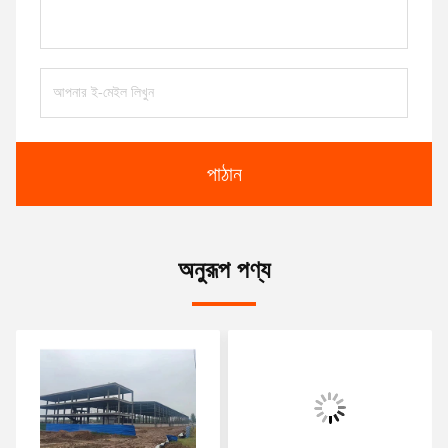
পাঠান
অনুরূপ পণ্য