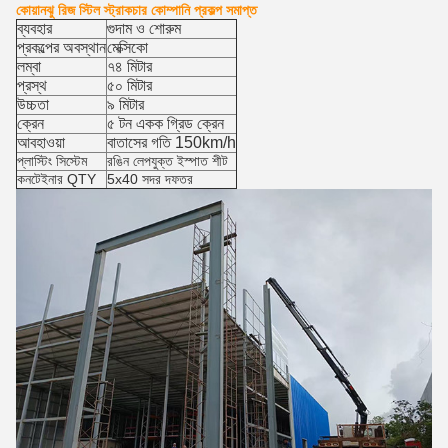
কোয়ানঝু রিজ স্টিল স্ট্রাকচার কোম্পানি প্রকল্প সমাপ্ত
ব্যবহার
গুদাম ও শোরুম
প্রকল্পের অবস্থান
মেক্সিকো
লম্বা
৭৪ মিটার
প্রস্থ
৫০ মিটার
উচ্চতা
৯ মিটার
ক্রেন
৫ টন একক গ্রিড ক্রেন
আবহাওয়া
বাতাসের গতি 150km/h
প্লাস্টিং সিস্টেম
রঙিন লেপযুক্ত ইস্পাত শীট
কনটেইনার QTY
5x40 সদর দফতর