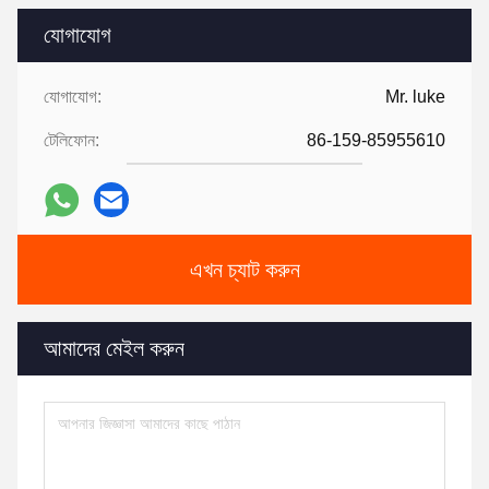
যোগাযোগ
যোগাযোগ:
Mr. luke
টেলিফোন:
86-159-85955610
এখন চ্যাট করুন
আমাদের মেইল করুন