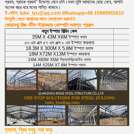
প্রথম, গ্রাহক প্রথম" উদ্দেশ্য মেনে চলি।যখন তুমি আমাদের বেছে নেবে, আপনি
অনেক বছর ধরে মনের শান্তি থাকবে।
ই-মেইল: luke_lyu@qq.com Whatsapp+86 15985955610
উদ্ধৃতি পেতে আমাদের সাথে যোগাযোগ করুন!!!
কোয়ানঝু রিজ স্টীল স্ট্রাকচার কোম্পানি সমাপ্ত প্রকল্প
নতুন ইস্পাত বিল্ডিং কেস
35M X 43M X6M ইস্পাত ভবন
৫৩ এম এক্স ৫৭ এম এক্স ৮ এম ইস্পাত কারখানা
18.3M X 300M X 5.8M ইস্পাত গুদাম
18M X72M X13M ইস্পাত কারখানা
24M X80M X5M প্রিফ্যাব্রিকেটেড গুদাম
14M X25M X7.8M ইস্পাত শ্যাড
হ্যালো, প্রিয় বন্ধু, দয়া করে.