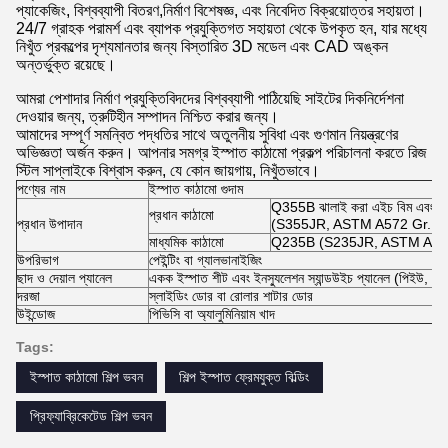
প্যাকেজিং, বিশ্বব্যাপী বিতরণ,নির্মাণ বিশেষজ্ঞ, এবং নিবেদিত বিক্রয়োত্তর সহায়তা।
24/7 গ্রাহক পরামর্শ এবং ব্যাপক প্রযুক্তিগত সহায়তা থেকে উপকৃত হন, যার মধ্যে
নিখুঁত প্রকল্পের দৃশ্যমানতার জন্য বিস্তারিত 3D মডেল এবং CAD অঙ্কন
অন্তর্ভুক্ত রয়েছে।
আমরা পেশাদার নির্মাণ প্রযুক্তিবিদদের বিশ্বব্যাপী পাঠিয়েছি সাইটের দিকনির্দেশনা
দেওয়ার জন্য, ত্রুটিহীন সম্পাদন নিশ্চিত করার জন্য।
আমাদের সম্পূর্ণ সমন্বিত পদ্ধতির সাথে অতুলনীয় সুবিধা এবং গুণমান নিয়ন্ত্রণের
অভিজ্ঞতা অর্জন করুন। আপনার সমগ্র ইস্পাত কাঠামো প্রকল্প পরিচালনা করতে রিজ
স্টিল সাপ্লাইকে বিশ্বাস করুন, যে কোন জায়গায়, নিখুঁতভাবে।
পণ্যের নাম
ইস্পাত কাঠামো গুদাম
Q355B ঝালাই করা এইচ বিম এবং ক
প্রধান কাঠামো
প্রধান উপাদান
(S355JR, ASTM A572 Gr. 50 এ
মাধ্যমিক কাঠামো
Q235B (S235JR, ASTM A36 এর
উপরিভাগ
পেইন্টিং বা গ্যালভানাইজিং
ছাদ ও দেয়াল প্যানেল
একক ইস্পাত শীট এবং ইনস্যুলেশন স্যান্ডউইচ প্যানেল (পিইউ, 
দরজা
স্লাইডিং ডোর বা রোলার শাটার ডোর
উইন্ডোজ
পিভিসি বা অ্যালুমিনিয়াম খাদ
Tags:
ইস্পাত কাঠামো শিল্প ভবন
শিল্প ইস্পাত ফ্রেমযুক্ত বিল্ডিং
প্রিফ্যাব্রিকেটেড শিল্প ভবন