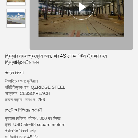
প্রিফ্যাব স্ব-সংগ্রহস্থল ভবন, কার 4S শোরুম স্টিল স্ট্রাকচার হল
প্রিফ্যাব্রিকেটেড ভবন
পণ্যের বিবরণ
উৎপত্তি স্থল: ফুজিয়ান
পরিচিতিমুলক নাম: QZRIDGE STEEL
সাক্ষ্যদান: CE\ISO\REACH
মডেল নম্বার: আরএস -256
পেমেন্ট ও শিপিংয়ের শর্তাবলী
ন্যূনতম চাহিদার পরিমাণ: 300 বর্গ মিটার
মূল্য: USD 55~68 square meters
প্যাকেজিং বিবরণ: নগ্ন
ডেলিভারি সময়: 45 দিন