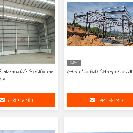
ভিডিও
োধী ধাতব ভবন নির্মাণ প্রিফ্যাব্রিকেটেড
ইস্পাত কাঠামো নির্মাণ, শিল্প ধাতু কাঠামো উত্প
াউস
সেরা দাম পান
সেরা দাম পান