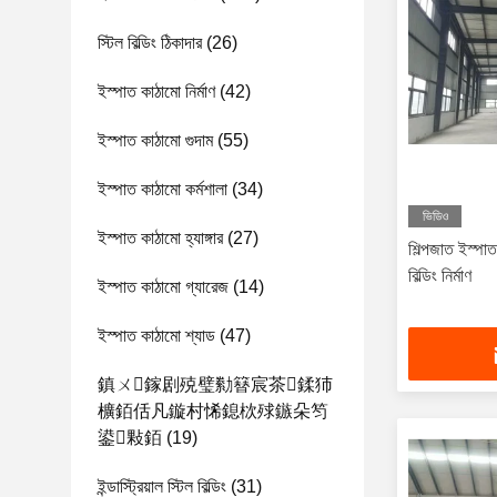
স্টিল বিল্ডিং ঠিকাদার
(26)
ইস্পাত কাঠামো নির্মাণ
(42)
ইস্পাত কাঠামো গুদাম
(55)
ইস্পাত কাঠামো কর্মশালা
(34)
ভিডিও
ইস্পাত কাঠামো হ্যাঙ্গার
(27)
শিল্পজাত ইস্পা
বিল্ডিং নির্মাণ
ইস্পাত কাঠামো গ্যারেজ
(14)
ইস্পাত কাঠামো শ্যাড
(47)
鎮ㄨ鎵剧殑璧勬簮宸茶鍒犻
櫎銆佸凡鏇村悕鎴栨殏鏃朵笉
鍙敤銆
(19)
ইন্ডাস্ট্রিয়াল স্টিল বিল্ডিং
(31)