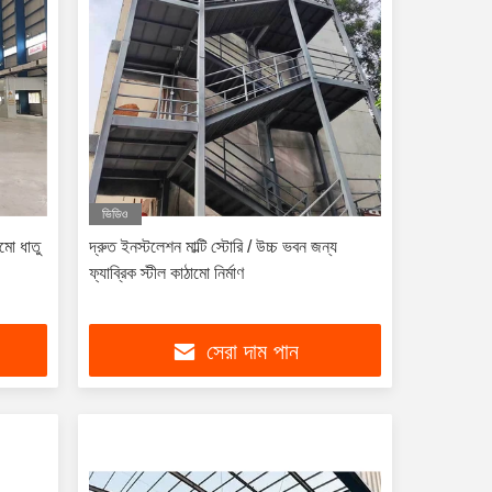
ভিডিও
ামো ধাতু
দ্রুত ইনস্টলেশন মাল্টি স্টোরি / উচ্চ ভবন জন্য
ফ্যাব্রিক স্টীল কাঠামো নির্মাণ
সেরা দাম পান