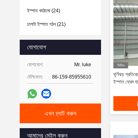
ইস্পাত কাঠামো
(24)
ঢালাই ইস্পাত গঠন
(21)
পিইবি স্টিলের কাঠামো
(25)
যোগাযোগ
গ্যালভানাইজড ইস্পাত কাঠামো
(21)
যোগাযোগ:
Mr. luke
ভিডিও
ঘূর্ণিঝড় প্রতির
টেলিফোন:
86-159-85955610
ইস্পাত ফ্রেম হ
এখন চ্যাট করুন
আমাদের মেইল করুন