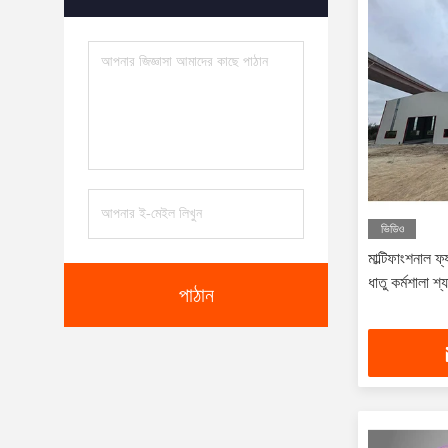
ভিডিও
মাল্টিফাংশনাল ফ্
ধাতু কর্মশালা শ্
পাঠান