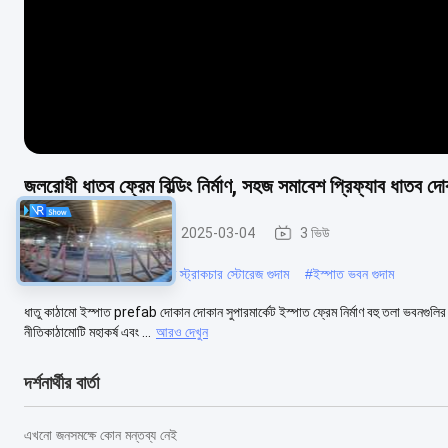
জলরোধী ধাতব ফ্রেম বিল্ডিং নির্মাণ, সহজ সমাবেশ প্রিফ্যাব ধাতব দ
ইস্পাত কাঠামো গুদাম
2025-03-04
3 ভিউ
#
প্রিফ্যাব গুদাম ভবন
#
ইস্পাত স্ট্রাকচার স্টোরেজ গুদাম
#
ইস্পাত ভবন গুদাম
ধাতু কাঠামো ইস্পাত prefab দোকান দোকান সুপারমার্কেট ইস্পাত ফ্রেম নির্মাণ বহু তলা ভবনগুলির
নীতিকাঠামোটি মহাকর্ষ এবং ...
আরও দেখুন
দর্শনার্থীর বার্তা
এখনো জনসমক্ষে কোন মন্তব্য নেই