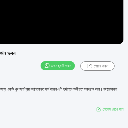
োকান ভবন
এখন চ্যাট করুন
শেয়ার করুন
 জন্য একটি খুব জনপ্রিয় কাঠামোগত ফর্ম কারণ এটি দুর্দান্ত নমনীয়তা সরবরাহ করে। কাঠামোগত
মেসেজ রেখে যান