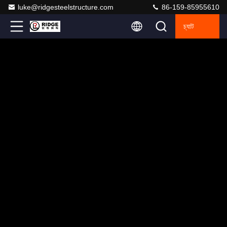
luke@ridgesteelstructure.com
86-159-85955610
চ্যাট