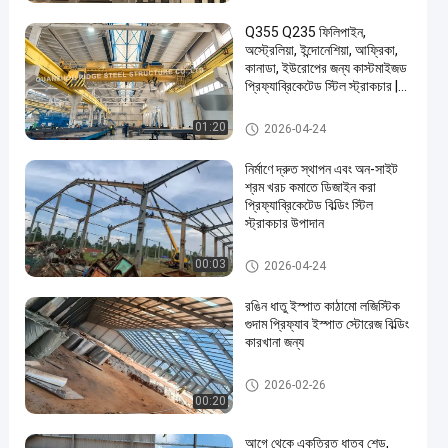
Q355 Q235 ফিলিপাইন,
অস্ট্রেলিয়া, ইন্দোনেশিয়া, আফ্রিকা,
কানাডা, ইউরোপের জন্য কাস্টমাইজড
প্রিফ্যাব্রিকেটেড স্টিল স্ট্রাকচার |
শিল্প ব্যবহার/কারখানার গুদাম জন্য
হেভি-ডিউটি এইচ-বিম সার্টিফিকেশন
ইস্পাত কাঠামো নির্মাণ
01:20
2026-04-24
en
সহ
নির্মাণে দ্রুত স্থাপন এবং অন-সাইট
শ্রম খরচ কমাতে ডিজাইন করা
প্রিফ্যাব্রিকেটেড বিল্ডিং স্টিল
স্ট্রাকচার উপাদান
ইস্পাত কাঠামো নির্মাণ
00:03
2026-04-24
রঙিন ধাতু ইস্পাত কাঠামো লজিস্টিক
গুদাম প্রিফ্যাব ইস্পাত স্টোরেজ বিল্ডিং
কারখানা জন্য
ইস্পাত কাঠামো নির্মাণ
2026-02-26
00:20
আগে থেকে একত্রিত ধাতব শেড,