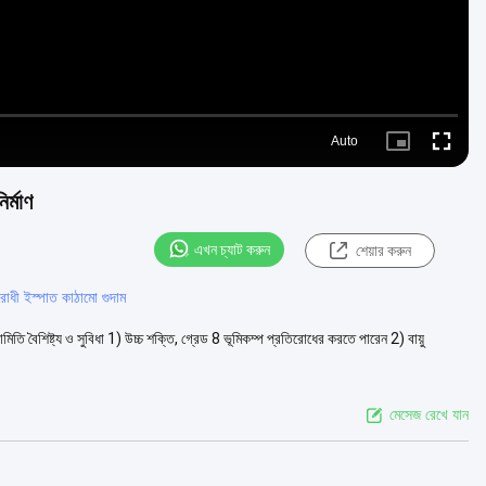
Auto
Picture-
Fullscre
in-
Picture
র্মাণ
এখন চ্যাট করুন
শেয়ার করুন
রোধী ইস্পাত কাঠামো গুদাম
মিতি বৈশিষ্ট্য ও সুবিধা 1) উচ্চ শক্তি, গ্রেড 8 ভূমিকম্প প্রতিরোধের করতে পারেন 2) বায়ু
মেসেজ রেখে যান