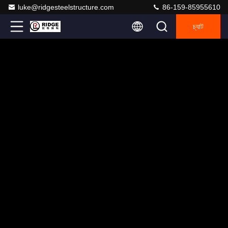
luke@ridgesteelstructure.com
86-159-85955610
চ্যাট