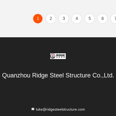
1
2
3
4
5
6
Quanzhou Ridge Steel Structure Co.,Ltd.
luke@ridgesteelstructure.com