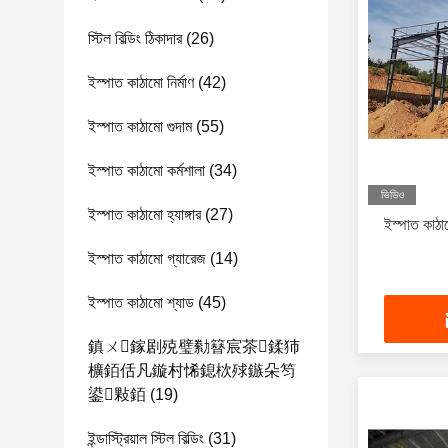
স্টিল বিল্ডিং ঠিকাদার
(26)
ইস্পাত কাঠামো নির্মাণ
(42)
ইস্পাত কাঠামো গুদাম
(55)
ইস্পাত কাঠামো কর্মশালা
(34)
ভিডিও
ইস্পাত কাঠামো হ্যাঙ্গার
(27)
ইস্পাত কাঠামো
ইস্পাত কাঠামো গ্যারেজ
(14)
ইস্পাত কাঠামো শ্যাড
(45)
鎮ㄨ鎵剧殑璧勬簮宸茶鍒犻
櫎銆佸凡鏇村悕鎴栨殏鏃朵笉
鍙敤銆
(19)
ইন্ডাস্ট্রিয়াল স্টিল বিল্ডিং
(31)