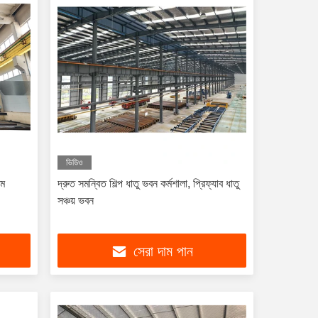
ভিডিও
াম
দ্রুত সমন্বিত শিল্প ধাতু ভবন কর্মশালা, প্রিফ্যাব ধাতু
সঞ্চয় ভবন
সেরা দাম পান