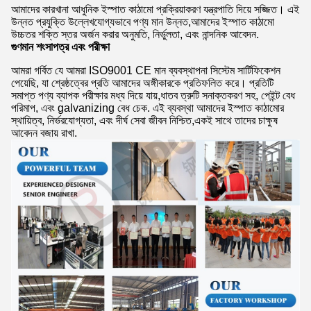
আমাদের কারখানা আধুনিক ইস্পাত কাঠামো প্রক্রিয়াকরণ যন্ত্রপাতি দিয়ে সজ্জিত। এই
উন্নত প্রযুক্তি উল্লেখযোগ্যভাবে পণ্য মান উন্নত,আমাদের ইস্পাত কাঠামো
উচ্চতর শক্তি স্তর অর্জন করার অনুমতি, নির্ভুলতা, এবং নান্দনিক আবেদন.
গুণমান শংসাপত্র এবং পরীক্ষা
আমরা গর্বিত যে আমরা ISO9001 CE মান ব্যবস্থাপনা সিস্টেম সার্টিফিকেশন
পেয়েছি, যা শ্রেষ্ঠত্বের প্রতি আমাদের অঙ্গীকারকে প্রতিফলিত করে। প্রতিটি
সমাপ্ত পণ্য ব্যাপক পরীক্ষার মধ্য দিয়ে যায়,ধাতব ত্রুটি সনাক্তকরণ সহ, পেইন্ট বেধ
পরিমাপ, এবং galvanizing বেধ চেক. এই ব্যবস্থা আমাদের ইস্পাত কাঠামোর
স্থায়িত্ব, নির্ভরযোগ্যতা, এবং দীর্ঘ সেবা জীবন নিশ্চিত,একই সাথে তাদের চাক্ষুষ
আবেদন বজায় রাখা.