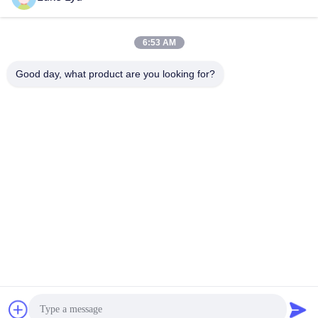
গ্যালভানাইজড কাঠামো
ফ্রেম লাইট স্টিল স্ট্রাকচারাল
স্টোরেজ শেড হ্যাঙ্গার ওয়্যারহাউস
সেরা দাম পান
সেরা দাম পান
বিল্ডিং
6:53 AM
Good day, what product are you looking for?
Quanzhou Ridge Steel Structure Co.,Ltd.
luke@ridgesteelstructure.com
86-159-85955610
জিনজিয়াং, ফুজিয়ান, চীন
চীন ভালো মানের ইস্পাত কাঠামো নির্মাণ সরবরাহকারী। কপিরাইট © 2025-2026
Quanzhou Ridge Steel Structure Co.,Ltd. সমস্ত অধিকার সংরক্ষিত।