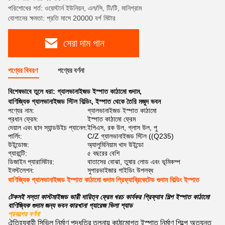
পরিশোধের শর্ত: ওয়েস্টার্ন ইউনিয়ন, এল/সি, টি/টি, মানিগ্রাম
যোগানের ক্ষমতা: প্রতি মাসে 20000 বর্গ মিটার
সেরা দাম পান
পণ্যের বিবরণ
পণ্যের বর্ণনা
বিশেষভাবে তুলে ধরা:
গ্যালভানাইজড ইস্পাত কাঠামো গুদাম
,
বাণিজ্যিক গ্যালভানাইজড স্টিল বিল্ডিং
,
ইস্পাত থেকে তৈরি মজুদ ভবন
পণ্যের নাম:
গ্যালভানাইজড ইস্পাত কাঠামো
প্রধান ফ্রেম:
ইস্পাত কাঠামো ফ্রেম
দেয়াল এবং ছাদ স্যান্ডউইচ প্যানেল:
ইপিএস, রক উল, গ্লাস উল, পু
পার্লিং:
C/Z গ্যালভানাইজড স্টিল ((Q235)
উইন্ডোজ:
অ্যালুমিনিয়াম খাদ উইন্ডো
গ্যারান্টি:
৫ বছরের বেশি
ডিজাইন প্যারামিটার:
বাতাসের বোঝা, তুষার লোড এবং ভূমিকম্প
ইনস্টলেশন:
সুপারভাইজার গাইডিং উপলব্ধ
বাণিজ্যিক গ্যালভানাইজড ইস্পাত কাঠামো গুদাম প্রিফ্যাব্রিকেটেড গুদাম বিল্ডিং ইস্পাত
টেকসই সস্তা কাস্টমাইজড ভারী দায়িত্ব ফ্রেম খরচ কার্যকর প্রিফ্যাব শিল্প ইস্পাত কাঠামো
বাণিজ্যিক গুদাম জন্য ভবন কারখানা গ্যারেজ ভিলা শ্যাড
প্রকল্পের বর্ণনা
ঐতিহ্যবাহী সিভিল নির্মাণ পদ্ধতির তুলনায় কাঠামোগত ইস্পাত নির্মাণ শিল্পে অত্যন্ত