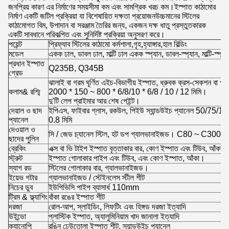
জনপ্রিয় কারণ এর নির্মাণের সময়সীমা কম এবং সামগ্রিক খরচ কম।ইস্পাত কাঠামোর
নির্মাণ একটি জটিল প্রক্রিয়া যা বিশেষায়িত দক্ষতা প্রয়োজনউচ্চমানের স্টিলের
কাঠামোগত বিম, উপাদান বা সরঞ্জাম তৈরির জন্য, একজন দক্ষ ধাতু প্রস্তুতকারক
একটি সাবধানে পরিকল্পিত এবং সুনির্দিষ্ট প্রক্রিয়া অনুসরণ করে।
পয়েন্ট
প্রিফ্যাব স্টিলের কাঠামো কর্মশালা,গৃহ,হ্যাঙ্গার,হাল বিল্ডিং
মডেল
একক ঢাল, ডাবল ঢাল, মাল্টি ঢাল একক স্প্যান, ডাবল-স্প্যান, মাল্টি-স্
প্রধান ইস্পাত
Q235B, Q345B
গ্রেড
ঝালাই বা গরম ঘূর্ণিত এইচ-বিভাগীয় ইস্পাত, ধ্রুবক ক্রস-সেকশন বা
কলাম& রশ্মি
2000 * 150 ~ 800 * 6/8/10 * 6/8 / 10 / 12 মিমি।
দু'টি লেপ প্রাইমার আর শেষ পেইন্ট।
দেয়াল ও ছাদ
ইপিএস, ফাইবার গ্লাস, রকউল, পিইউ স্যান্ডউইচ প্যানেল 50/75/100 
প্যানেল
0.8 মিমি
দেওয়াল ও
সি / জেড চ্যানেল স্টিল, হট ডপ গ্যালভানাইজড। C80 ~ C300
ছাদের পুলিন
ব্রেকিং
এক্স বা ভি টাইপ ইস্পাত বৃত্তাকার বার, কোণ ইস্পাত এবং টিউব, আঁক
স্ট্রুট
ইস্পাত গোলাকার পাইপ এবং টিউব, এবং কোণ ইস্পাত, আঁকা।
স্যাগ রড
স্টিলের গোলাকার বার, গ্যালভানাইজড।
ইয়েভ গটার
গ্যালভানাইজড / স্টেইনলেস স্টীল শীট
নিচের ডুব
ইউপিভিসি পাইপ ব্যাসার্ধ 110mm
ট্রিম & ফ্ল্যাশিং
বাঁকা রঙের ইস্পাত শীট
দরজা
রোল-আপ, স্লাইডিং, লিফটিং এবং হিঙ্গড দরজা ইত্যাদি
উইন্ডো
প্লাস্টিক ইস্পাত, অ্যালুমিনিয়াম খাদ জানালা ইত্যাদি
ক্যানোপি
রঙিন ঢেউতোলা ইস্পাত শীট, স্যান্ডউইচ প্যানেল