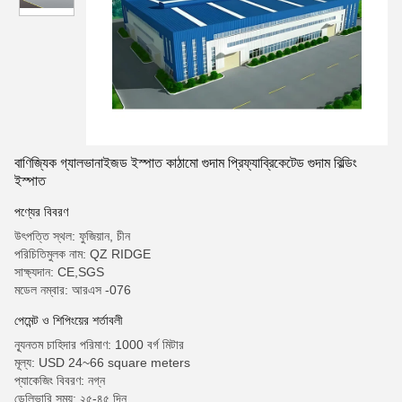
বাণিজ্যিক গ্যালভানাইজড ইস্পাত কাঠামো গুদাম প্রিফ্যাব্রিকেটেড গুদাম বিল্ডিং
ইস্পাত
পণ্যের বিবরণ
উৎপত্তি স্থল: ফুজিয়ান, চীন
পরিচিতিমুলক নাম: QZ RIDGE
সাক্ষ্যদান: CE,SGS
মডেল নম্বার: আরএস -076
পেমেন্ট ও শিপিংয়ের শর্তাবলী
ন্যূনতম চাহিদার পরিমাণ: 1000 বর্গ মিটার
মূল্য: USD 24~66 square meters
প্যাকেজিং বিবরণ: নগ্ন
ডেলিভারি সময়: ২৫-৪৫ দিন