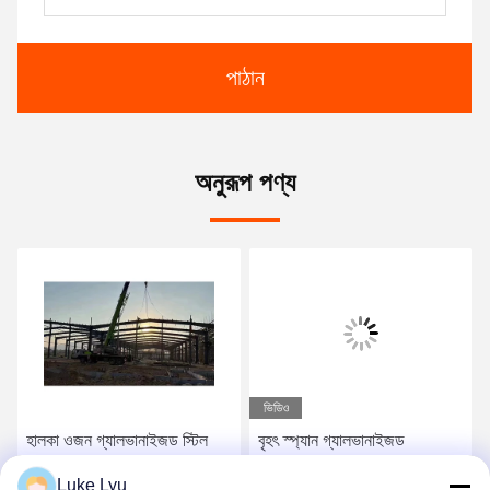
পাঠান
অনুরূপ পণ্য
ভিডিও
হালকা ওজন গ্যালভানাইজড স্টিল
বৃহৎ স্প্যান গ্যালভানাইজড
ফ্রেমযুক্ত বিল্ডিং, শিল্প গরম ডপ
ফায়ারপ্রুফ প্রিফ্যাব্রিকেটেড পোর্টাল
Luke Lyu