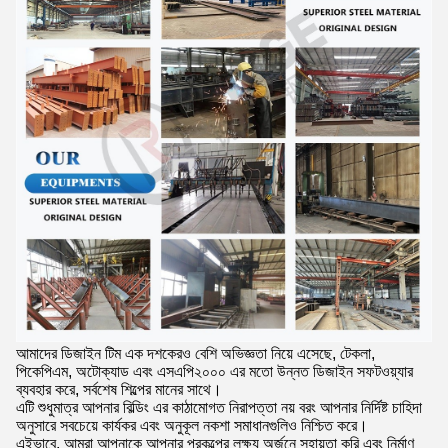
আমাদের ডিজাইন টিম এক দশকেরও বেশি অভিজ্ঞতা নিয়ে এসেছে, টেকলা,
পিকেপিএম, অটোক্যাড এবং এসএপি২০০০ এর মতো উন্নত ডিজাইন সফটওয়্যার
ব্যবহার করে, সর্বশেষ শিল্পের মানের সাথে।
এটি শুধুমাত্র আপনার বিল্ডিং এর কাঠামোগত নিরাপত্তা নয় বরং আপনার নির্দিষ্ট চাহিদা
অনুসারে সবচেয়ে কার্যকর এবং অনুকূল নকশা সমাধানগুলিও নিশ্চিত করে।
এইভাবে, আমরা আপনাকে আপনার প্রকল্পের লক্ষ্য অর্জনে সহায়তা করি এবং নির্মাণ