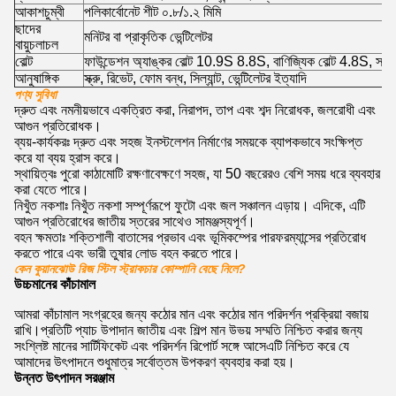
আকাশচুম্বী
পলিকার্বোনেট শীট ০.৮/১.২ মিমি
ছাদের
মনিটর বা প্রাকৃতিক ভেন্টিলেটর
বায়ুচলাচল
বোল্ট
ফাউন্ডেশন অ্যাঙ্কর বোল্ট 10.9S 8.8S, বাণিজ্যিক বোল্ট 4.8S, সম্প্
আনুষাঙ্গিক
স্ক্রু, রিভেট, ফোম বন্ধ, সিল্যান্ট, ভেন্টিলেটর ইত্যাদি
পণ্য সুবিধা
দ্রুত এবং নমনীয়ভাবে একত্রিত করা, নিরাপদ, তাপ এবং শব্দ নিরোধক, জলরোধী এবং
আগুন প্রতিরোধক।
ব্যয়-কার্যকরঃ দ্রুত এবং সহজ ইনস্টলেশন নির্মাণের সময়কে ব্যাপকভাবে সংক্ষিপ্ত
করে যা ব্যয় হ্রাস করে।
স্থায়িত্বঃ পুরো কাঠামোটি রক্ষণাবেক্ষণে সহজ, যা 50 বছরেরও বেশি সময় ধরে ব্যবহার
করা যেতে পারে।
নিখুঁত নকশাঃ নিখুঁত নকশা সম্পূর্ণরূপে ফুটো এবং জল সঞ্চালন এড়ায়। এদিকে, এটি
আগুন প্রতিরোধের জাতীয় স্তরের সাথেও সামঞ্জস্যপূর্ণ।
বহন ক্ষমতাঃ শক্তিশালী বাতাসের প্রভাব এবং ভূমিকম্পের পারফরম্যান্সের প্রতিরোধ
করতে পারে এবং ভারী তুষার লোড বহন করতে পারে।
কেন কুয়ানঝোউ রিজ স্টিল স্ট্রাকচার কোম্পানি বেছে নিলে?
উচ্চমানের কাঁচামাল
আমরা কাঁচামাল সংগ্রহের জন্য কঠোর মান এবং কঠোর মান পরিদর্শন প্রক্রিয়া বজায়
রাখি।প্রতিটি প্যাচ উপাদান জাতীয় এবং শিল্প মান উভয় সম্মতি নিশ্চিত করার জন্য
সংশ্লিষ্ট মানের সার্টিফিকেট এবং পরিদর্শন রিপোর্ট সঙ্গে আসেএটি নিশ্চিত করে যে
আমাদের উৎপাদনে শুধুমাত্র সর্বোত্তম উপকরণ ব্যবহার করা হয়।
উন্নত উৎপাদন সরঞ্জাম