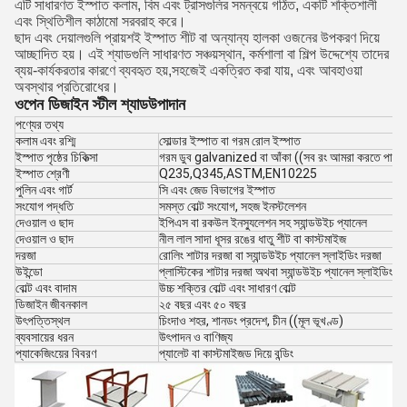
এটি সাধারণত ইস্পাত কলাম, বিম এবং ট্রাসগুলির সমন্বয়ে গঠিত, একটি শক্তিশালী
এবং স্থিতিশীল কাঠামো সরবরাহ করে।
ছাদ এবং দেয়ালগুলি প্রায়শই ইস্পাত শীট বা অন্যান্য হালকা ওজনের উপকরণ দিয়ে
আচ্ছাদিত হয়। এই শ্যাডগুলি সাধারণত সঞ্চয়স্থান, কর্মশালা বা শিল্প উদ্দেশ্যে তাদের
ব্যয়-কার্যকরতার কারণে ব্যবহৃত হয়,সহজেই একত্রিত করা যায়, এবং আবহাওয়া
অবস্থার প্রতিরোধের।
ওপেন ডিজাইন স্টীল শ্যাড
উপাদান
পণ্যের তথ্য
কলাম এবং রশ্মি
সোল্ডার ইস্পাত বা গরম রোল ইস্পাত
ইস্পাত পৃষ্ঠের চিকিত্সা
গরম ডুব galvanized বা আঁকা ((সব রং আমরা করতে পারেন
ইস্পাত শ্রেণী
Q235,Q345,ASTM,EN10225
পুলিন এবং গার্ট
সি এবং জেড বিভাগের ইস্পাত
সংযোগ পদ্ধতি
সমস্ত বোল্ট সংযোগ, সহজ ইনস্টলেশন
দেওয়াল ও ছাদ
ইপিএস বা রকউল ইনস্যুলেশন সহ স্যান্ডউইচ প্যানেল
দেওয়াল ও ছাদ
নীল লাল সাদা ধূসর রঙের ধাতু শীট বা কাস্টমাইজ
দরজা
রোলিং শাটার দরজা বা স্যান্ডউইচ প্যানেল স্লাইডিং দরজা
উইন্ডো
প্লাস্টিকের শাটার দরজা অথবা স্যান্ডউইচ প্যানেল স্লাইডিং দ
বোল্ট এবং বাদাম
উচ্চ শক্তির বোল্ট এবং সাধারণ বোল্ট
ডিজাইন জীবনকাল
২৫ বছর এবং ৫০ বছর
উৎপত্তিস্থল
চিংদাও শহর, শানডং প্রদেশ, চীন ((মূল ভূখণ্ড)
ব্যবসায়ের ধরন
উৎপাদন ও বাণিজ্য
প্যাকেজিংয়ের বিবরণ
প্যালেট বা কাস্টমাইজড দিয়ে বন্ডিং