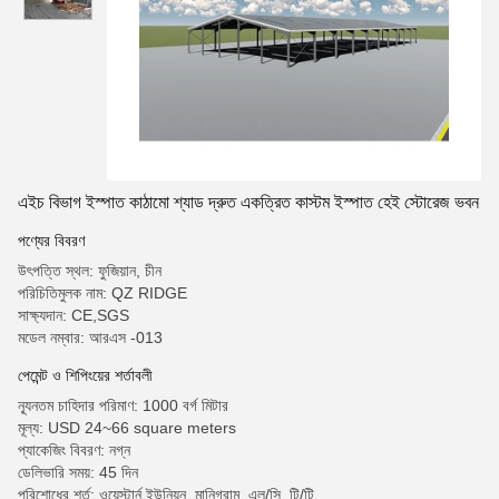
এইচ বিভাগ ইস্পাত কাঠামো শ্যাড দ্রুত একত্রিত কাস্টম ইস্পাত হেই স্টোরেজ ভবন
পণ্যের বিবরণ
উৎপত্তি স্থল: ফুজিয়ান, চীন
পরিচিতিমুলক নাম: QZ RIDGE
সাক্ষ্যদান: CE,SGS
মডেল নম্বার: আরএস -013
পেমেন্ট ও শিপিংয়ের শর্তাবলী
ন্যূনতম চাহিদার পরিমাণ: 1000 বর্গ মিটার
মূল্য: USD 24~66 square meters
প্যাকেজিং বিবরণ: নগ্ন
ডেলিভারি সময়: 45 দিন
পরিশোধের শর্ত: ওয়েস্টার্ন ইউনিয়ন, মানিগ্রাম, এল/সি, টি/টি