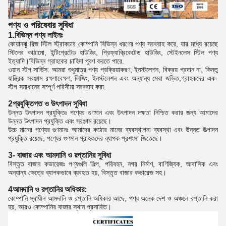
পণ্য ও পরিষেবার সুবিধা
1.বিভিন্ন পণ্য লাইনঃ
কোয়ানঝু রিজ স্টিল স্ট্রাকচার কোম্পানি বিভিন্ন ধরণের পণ্য সরবরাহ করে, যার মধ্যে রয়েছে
স্টিলের কাঠামো, ইন্টিগ্রেটেড হাউজিং, প্রিফ্যাব্রিকেটেড হাউজিং, স্টেইনলেস স্টিল পণ্য
ইত্যাদি।বিভিন্ন গ্রাহকের চাহিদা পূরণ করতে পারে.
ওয়ান স্টপ সার্ভিস: আমরা শুধুমাত্র পণ্য প্রক্রিয়াকরণ, ইনস্টলেশন, বিক্রয় প্রদান না, কিন্তু
যান্ত্রিক সরঞ্জাম রক্ষণাবেক্ষণ, লিজিং, ইনস্টলেশন এবং অন্যান্য সেবা জড়িত,গ্রাহকদের এক-
স্টপ সমাধানের সম্পূর্ণ পরিসীমা সরবরাহ করা.
2প্রযুক্তিগত ও উৎপাদন সুবিধা
উন্নত উৎপাদন প্রযুক্তিঃ পণ্যের গুণমান এবং উৎপাদন দক্ষতা নিশ্চিত করার জন্য আমাদের
উন্নত উৎপাদন প্রযুক্তি এবং সরঞ্জাম রয়েছে।
উচ্চ মানের পণ্যের গুণমানঃ আমাদের কঠোর মানের ব্যবস্থাপনা ব্যবস্থা এবং উন্নত উত্পাদন
প্রযুক্তি রয়েছে, পণ্যের গুণমান গ্রাহকদের ব্যাপক প্রশংসা জিতেছে।
3- বাজার এবং আমদানি ও রপ্তানির সুবিধা
বিস্তৃত বাজার কভারেজঃ পণ্যগুলি শিল্প, পরিবহন, নগর নির্মাণ, বাণিজ্যিক, আবাসিক এবং
অন্যান্য ক্ষেত্রে ব্যাপকভাবে ব্যবহৃত হয়, বিস্তৃত বাজার কভারেজ সহ।
4আমদানি ও রপ্তানির অধিকার:
কোম্পানি স্বাধীন আমদানি ও রপ্তানি অধিকার আছে, পণ্য অনেক দেশ ও অঞ্চলে রপ্তানি করা
হয়, আরও কোম্পানির বাজার স্থান প্রসারিত।