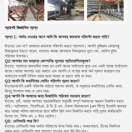
প্রায়শই জিজ্ঞাসিত প্রশ্ন
প্রশ্ন 1: অর্ডার দেওয়ার আগে আমি কি আপনার কারখানা পরিদর্শন করতে পারি?
উত্তরঃ কেন না? আমাদের কারখানা পরিদর্শন করতে স্বাগতম। আপনি ফুজিয়ান কোয়ানঝু
বিমানবন্দরে উড়তে পারেন, তারপরে আমরা আপনাকে বিমানবন্দরে তুলে নেব, হোটেল বুকিং
পরিষেবা উপলব্ধ।
Q2:আপনার দাম অন্যান্য কোম্পানির তুলনায় প্রতিযোগিতামূলক?
উত্তর: আমাদের ব্যবসায়িক লক্ষ্য হল একই মানের সর্বোত্তম মূল্য এবং একই দামের সর্বোত্তম
মানের।আমরা আপনার খরচ কমাতে এবং আপনি যে পণ্যের জন্য অর্থ প্রদান করেছেন তার
সর্বোত্তম পণ্যটি নিশ্চিত করার জন্য আমরা যা করতে পারি তা করব.
Q3:আপনি কি কনটেইনার লোডিং পরিদর্শন গ্রহণ করেন?
উত্তরঃআপনি একটি পরিদর্শক পাঠাতে স্বাগত জানাই, না শুধুমাত্র কনটেইনার লোডিং জন্য,
কিন্তু উৎপাদন সময় যে কোন সময়.
Q4:আপনি কি আমাদের জন্য ডিজাইনিং পরিষেবা সরবরাহ করেন?
উত্তর: হ্যাঁ, আমরা আপনার প্রয়োজনীয়তা অনুযায়ী সম্পূর্ণ সমাধানের অঙ্কন ডিজাইন করতে
পারি। অটোক্যাড, পিকেপিএম, 3 ডি 3 এস, টেকলা স্ট্রাকচারস (এক্স স্টিল) ইত্যাদি ব্যবহার
করে আমরা অফিস ম্যানশনের মতো জটিল শিল্প ভবন ডিজাইন করতে পারি,সুপার মার্কারঅটো
ডিলার শপ, শিপিং মল, ৫ স্টার হোটেল।
Q5: ডেলিভারি সময় কি?
উত্তরঃ ডেলিভারি সময় অর্ডার পরিমাণের উপর নির্ভর করে। সাধারণভাবে, চীনের নিকটতম
সমুদ্র বন্দরে ডেলিভারি সময় আমানত পাওয়ার পরে 30 দিন হবে।