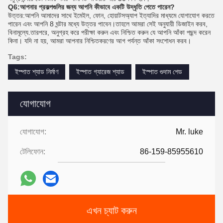
Q6:আপনার প্রকল্পগুলির জন্য আপনি কীভাবে একটি উদ্ধৃতি পেতে পারেন?
উত্তর:আপনি আমাদের সাথে ইমেইল, ফোন, হোয়াটসঅ্যাপ ইত্যাদির মাধ্যমে যোগাযোগ করতে
পারেন এবং আপনি 8 ঘন্টার মধ্যে উত্তর পাবেন।তাহলে আমরা সেই অনুযায়ী ডিজাইন করব,
বিনামূল্যে.তারপরে, অনুগ্রহ করে পরীক্ষা করুন এবং নিশ্চিত করুন যে আপনি আঁকা পছন্দ করেন
কিনা। যদি না হয়, আমরা আপনার নিশ্চিতকরণের আগ পর্যন্ত আঁকা সংশোধন করব।
Tags:
ইস্পাত শ্যাড নির্মাণ
ইস্পাত গ্যারেজ শ্যাড
ইস্পাত গুদাম শেড
যোগাযোগ
যোগাযোগ:
Mr. luke
টেলিফোন:
86-159-85955610
এখন চ্যাট করুন