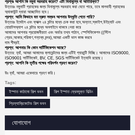
প্রশ্নঃ আপনি কি নমুনা সরবরাহ করেন? এটা বিনামূল্যে বা অতিরিক্ত?
উত্তরঃ নমুনাটি গ্রাহকের জন্য বিনামূল্যে সরবরাহ করা যেতে পারে, তবে মালবাহী গ্রাহকের
অ্যাকাউন্ট দ্বারা আচ্ছাদিত হবে।
প্রশ্ন: আমি কিভাবে যত দ্রুত সম্ভব আপনার উদ্ধৃতি পেতে পারি?
উত্তরঃ ইমেইল এবং ফ্যাক্স ২৪ ঘন্টার মধ্যে চেক করা হবে,অন্তত,স্কাইপ,উইচ্যাট এবং
হোয়াটসঅ্যাপ ২৪ ঘন্টার মধ্যে অনলাইনে থাকবে।দয়া করে
আমাদের আপনার প্রয়োজনীয়তা এবং অর্ডার তথ্য পাঠান, স্পেসিফিকেশন ((স্টিল
গ্রেড,আকার,পরিমাণ,গন্তব্য বন্দর),আমরা একটি ভাল কাজ করবে
দাম শীঘ্রই.
প্রশ্ন: আপনার কি কোন সার্টিফিকেশন আছে?
উত্তর: হ্যাঁ, আমরা আমাদের ক্লায়েন্টদের জন্য এটিই গ্যারান্টি দিচ্ছি। আমাদের ISO9000,
ISO9001 সার্টিফিকেট, BV, CE, SGS সার্টিফিকেট ইত্যাদি রয়েছে।
প্রশ্ন: আপনি কি তৃতীয় পক্ষের পরিদর্শন গ্রহণ করেন?
উঃ হ্যাঁ, আমরা একেবারে গ্রহণ করি।
Tags:
ইস্পাত কাঠামো শিল্প ভবন
শিল্প ইস্পাত ফ্রেমযুক্ত বিল্ডিং
প্রিফ্যাব্রিকেটেড শিল্প ভবন
যোগাযোগ