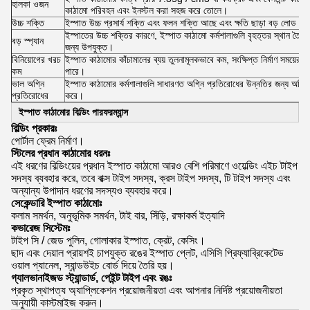
হালকা ওজন
কাঠামো পরিবহন এবং ইনস্টল করা সহজ করে তোলে।
উচ্চ শক্তি
ইস্পাত উচ্চ প্রসার্য শক্তি এবং ফলন শক্তি আছে এবং ক্ষতি ছাড়া বড় লোড প
ইস্পাতের উচ্চ শক্তির কারণে, ইস্পাত কাঠামো কর্মশালাগুলি বৃহত্তর স্থান তৈরি
বড় স্প্যান
জন্য উপযুক্ত।
বিনিয়োগের খরচ
ইস্পাত কাঠামোর কাঁচামালের ব্যয় তুলনামূলকভাবে কম, সংক্ষিপ্ত নির্মাণ সময়ের 
কম
পারে।
ভাল অগ্নি
ইস্পাত কাঠামোর কর্মশালাগুলি সাধারণত অগ্নি প্রতিরোধের উন্নতির জন্য অগ্ন
প্রতিরোধের
করে।
ইস্পাত কাঠামোর বিল্ডিং পারফরম্যান্স
বিল্ডিং প্রকারঃ
পোর্টাল ফ্রেম নির্মাণ।
স্টিলের প্রধান কাঠামোর ধরনঃ
এই ধরণের বিল্ডিংয়ের প্রধান ইস্পাত কাঠামো আরও বেশি পরিমাণে ওয়েল্ডিং এইচ টাইপ
সদস্য ব্যবহার করে, তবে বাক্স টাইপ সদস্য, ক্রস টাইপ সদস্য, টি টাইপ সদস্য এবং
অন্যান্য উপাদান ধরণের সদস্যও ব্যবহার করে।
সেকেন্ডারি ইস্পাত কাঠামোঃ
কলাম সমর্থন, অনুভূমিক সমর্থন, টাই বার, সিঁড়ি, রক্ষাকর্ম ইত্যাদি
কভারেজ সিস্টেমঃ
টাইপ সি / জেড পুলিন, গোলাকার ইস্পাত, ক্রেট, কেসিং।
ছাদ এবং দেয়াল প্রায়শই চাপযুক্ত রঙের ইস্পাত প্লেট, এসিসি প্রিফ্যাব্রিকেটেড
ওয়াল প্যানেল, স্যান্ডউইচ বোর্ড দিয়ে তৈরি হয়।
গ্যালভানাইজড স্ট্যান্ডার্ড, পেইন্ট টাইপ এবং রঙঃ
প্রকৃত স্থাপত্য অ্যাপ্লিকেশন প্রয়োজনীয়তা এবং আপনার নির্দিষ্ট প্রয়োজনীয়তা
অনুযায়ী কাস্টমাইজ করুন।