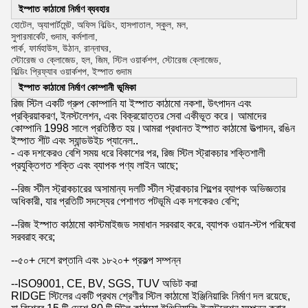
ইস্পাত কাঠামো নির্মাণ ব্যবহার
হোটেল, অ্যাপার্টমেন্ট, অফিস বিল্ডিং, হাসপাতাল, স্কুল, মল,
সুপারমার্কেট, গুদাম, কর্মশালা,
পার্ক, ফার্মহাউস, উঠান, রান্নাঘর,
স্টোরেজ ও ক্লোজেড, হল, জিম, স্টিল ওয়ার্কশপ, স্টোরেজ ক্লোজেড,
বিল্ডিং প্রিফ্যাব ওয়ার্কশপ, ইস্পাত গুদাম
ইস্পাত কাঠামো নির্মাণ কোম্পানী ভূমিকা
রিজ স্টিল একটি গ্রুপ কোম্পানি যা ইস্পাত কাঠামো নকশা, উৎপাদন এবং
প্রক্রিয়াকরণ, ইনস্টলেশন, এবং বিক্রয়োত্তর সেবা একীভূত করে। আমাদের
কোম্পানি 1998 সালে প্রতিষ্ঠিত হয়।আমরা প্রধানত ইস্পাত কাঠামো উত্পাদন, রঙিন
ইস্পাত শীট এবং স্যান্ডউইচ প্যানেল..
- এক দশকেরও বেশি সময় ধরে বিকাশের পর, রিজ স্টিল স্ট্রাকচার শক্তিশালী
প্রযুক্তিগত শক্তি এবং ব্যাপক পণ্য লাইন আছে;
--রিজ স্টীল স্ট্রাকচারের অসামান্য দলটি স্টীল স্ট্রাকচার শিল্পের ব্যাপক অভিজ্ঞতার
অধিকারী, যার প্রতিটি সদস্যের পেশাগত পটভূমি এক দশকেরও বেশি;
--রিজ ইস্পাত কাঠামো কাস্টমাইজড সমাধান সরবরাহ করে, ব্যাপক ওয়ান-স্টপ পরিষেবা
সরবরাহ করে;
--৫০+ দেশে রপ্তানি এবং ১৮২০+ প্রকল্প সম্পন্ন
--ISO9001, CE, BV, SGS, TUV অডিট করা
RIDGE স্টিলের একটি প্রথম শ্রেণীর স্টিল কাঠামো ইঞ্জিনিয়ারিং নির্মাণ দল রয়েছে,