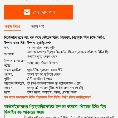
সেরা দাম পান
পণ্যের বিবরণ
পণ্যের বর্ণনা
বিশেষভাবে তুলে ধরা:
বড় ধাতব স্টোরেজ বিল্ডিং প্রিফ্যাব
,
প্রিফ্যাব স্টিল বিল্ডিং নির্মাণ
,
ইস্পাত ভবন নির্মাণ ইস্পাত ফ্যাব্রিকেশন
নাম:
বড় বড় ধাতব সঞ্চয়স্থান
কাস্টমাইজযোগ্য প্রিফ্যাব্রিকেটেড স্টিল স্ট্রাকচার স্টোরেজ বিল্ডিং ফ্রি
প্রয়োগ:
ডিজাইন বৃহত স্কেল গুদাম
ইস্পাত কলাম এবং
ঢালাই এইচ বিভাগ ইস্পাত
মরীচি:
ওয়াল ক্ল্যাডিং:
স্যান্ডউইচ প্যানেল, একক শীট
প্রকার:
হালকা ইস্পাত কাঠামো ফ্রেম
পুর্লিন:
CZ আকৃতির ইস্পাত
সারফেস ট্রিটমেন্ট:
হট ডিপ গ্যালভানাইজড বা স্যান্ডব্লেজিং পেইন্ট
সংযোগ:
সমস্ত বল্ট সংযোগ (উচ্চ-শক্তি এবং সাধারণ বল্ট)
দরজা:
হাঁটার দরজা, স্লাইডিং দরজা, রোলার দরজা
বড় ধাতব সঞ্চয়স্থান বিল্ডিং প্রিফ্যাব স্টিল বিল্ডিং নির্মাণ স্টিল ফ্যাব্রিকেশন
কাস্টমাইজযোগ্য প্রিফ্যাব্রিকেটেড ইস্পাত কাঠামো স্টোরেজ বিল্ডিং ফ্রি
ডিজাইন বড় আকারের গুদাম
ইস্পাত কাঠামোর ঘনত্ব প্রায় 7.85g / cm3 যা কংক্রিট এবং বেসমেন্ট কাঠাম