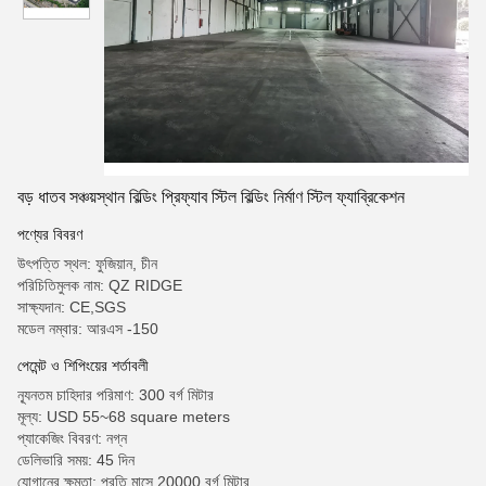
বড় ধাতব সঞ্চয়স্থান বিল্ডিং প্রিফ্যাব স্টিল বিল্ডিং নির্মাণ স্টিল ফ্যাব্রিকেশন
পণ্যের বিবরণ
উৎপত্তি স্থল: ফুজিয়ান, চীন
পরিচিতিমুলক নাম: QZ RIDGE
সাক্ষ্যদান: CE,SGS
মডেল নম্বার: আরএস -150
পেমেন্ট ও শিপিংয়ের শর্তাবলী
ন্যূনতম চাহিদার পরিমাণ: 300 বর্গ মিটার
মূল্য: USD 55~68 square meters
প্যাকেজিং বিবরণ: নগ্ন
ডেলিভারি সময়: 45 দিন
যোগানের ক্ষমতা: প্রতি মাসে 20000 বর্গ মিটার