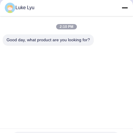
নির্মাণ ধাতু শ্যাড গুদাম
প্রিফ্যাব্রিকেটেড ইন্ডাস্ট্রিয়াল ধাতু
Luke Lyu
সঞ্চয় শেল
সেরা দাম পান
সেরা দাম পান
2:10 PM
Good day, what product are you looking for?
Quanzhou Ridge Steel Structure Co.,Ltd.
luke@ridgesteelstructure.com
86-159-85955610
জিনজিয়াং, ফুজিয়ান, চীন