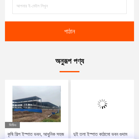
পাঠান
অনুরূপ পণ্য
ভিডিও
কৃষি শিল্প ইস্পাত ভবন, আধুনিক সহজ
দুই তলা ইস্পাত কাঠামো ভবন গুদাম