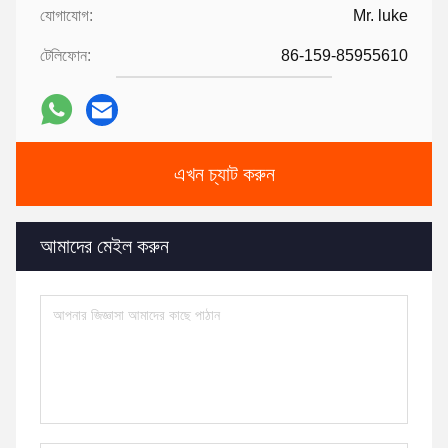
যোগাযোগ:
Mr. luke
টেলিফোন:
86-159-85955610
এখন চ্যাট করুন
আমাদের মেইল করুন