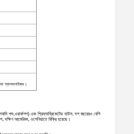
 অথবা গ্যালভানাইজড।
ার, গবাদি পশু,ওয়ার্কশপ) এবং প্রিফ্যাব্রিকেটেড হাউস. দশ বছরেরও বেশি
, দক্ষিণ আমেরিকা, ওশেনিয়াতে বিক্রি হয়েছে।