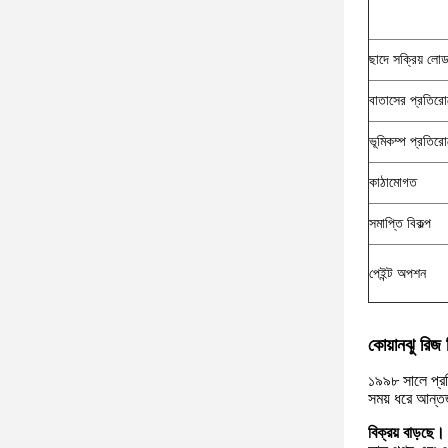
ছাদে সক্রিয় লো
বাতাসের প্রতিরো
ভূমিকম্প প্রতির
কাঠামোগত
সমাপ্তি বিকল্প
পেইন্ট অপশন
কোয়ানঝু রিজ স
১৯৯৮ সালে প্রতি
সময় ধরে আন্তর
বিক্রয় বাড়ছে।