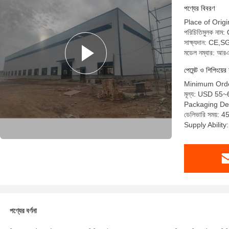
পণ্যের বিবরণ
Place of Ori
পরিচিতিমুলক না
সাক্ষ্যদান: CE,
মডেল নম্বার: আ
পেমেন্ট ও শিপিংয়ের 
Minimum Orde
মূল্য: USD 55
Packaging Det
ডেলিভারি সময়: 45
Supply Abilit
পণ্যের বর্ণনা