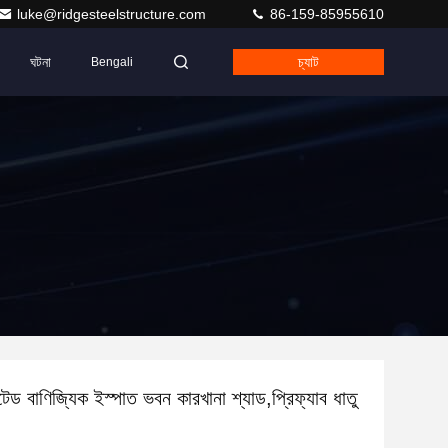
luke@ridgesteelstructure.com
86-159-85955610
ঘটনা
চ্যাট
Bengali
েটেড বাণিজ্যিক ইস্পাত ভবন কারখানা শ্যাড,প্রিফ্যাব ধাতু