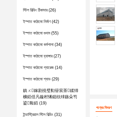
স্টিল বিল্ডিং ঠিকাদার
(26)
ইস্পাত কাঠামো নির্মাণ
(42)
ইস্পাত কাঠামো গুদাম
(55)
ইস্পাত কাঠামো কর্মশালা
(34)
ইস্পাত কাঠামো হ্যাঙ্গার
(27)
ইস্পাত কাঠামো গ্যারেজ
(14)
ইস্পাত কাঠামো শ্যাড
(29)
鎮ㄨ鎵剧殑璧勬簮宸茶鍒犻
櫎銆佸凡鏇村悕鎴栨殏鏃朵笉
鍙敤銆
(19)
পণ্যের বিবরণ
ইন্ডাস্ট্রিয়াল স্টিল বিল্ডিং
(31)