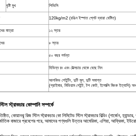
বৃষ্টি মুখ
পিভিসি
ড
120kg/m2 (রঙিন ইস্পাত প্লেট দ্বারা বেষ্টিত)
ধের মাত্রা
১২ স্তর
োধের
৮ স্তর
৫০ বছর পর্যন্ত
বিভিন্ন রং এবং টেক্সচার থেকে বেছে নিন
আলকিড পেইন্টিং, দুটি মূল, দুটি সমাপ্ত
(প্রাইমার, মিডিয়াম পেইন্ট, টপ কোট, ইপোক্সি জিংক ইত্যাদি)
্টিল স্ট্রাকচার কোম্পানি সম্পর্কে
ষ্ঠিত, কোয়ানঝু রিজ স্টিল স্ট্রাকচার কো লিমিটেড স্টিল স্ট্রাকচার বিল্ডিং (গার্জেন, হ্যান্ড
্জাতিক বাজারে প্রবেশের পরে, আমাদের পণ্যগুলি উত্তর আমেরিকা, এশিয়া, আফ্রিকা, ইউরোপ