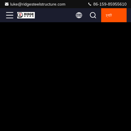
luke@ridgesteelstructure.com
86-159-85955610
চ্যাট