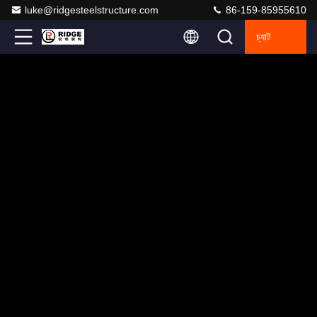
luke@ridgesteelstructure.com
86-159-85955610
চ্যাট