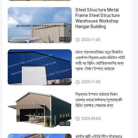
Steel Structure Metal
Frame Steel Structure
Warehouse Workshop
Hangar Building
ইস্পাত কাঠামো হ্যাঙ্গার
00:15
2025-11-05
ধাতব গ্যালভানাইজড নতুন ডিজাইন
ওয়ার্কশপ প্রিফাব গুদাম মডিউল লাইট
ভারী ঘর বিল্ডিং মেটেরিয়ালগুলির জন্য
প্রাক -নির্মাণ ইস্পাত কাঠামো
ইস্পাত কাঠামো নির্মাণ
00:34
2025-11-05
প্রিফ্যাব ইস্পাত কাঠামো বিমান
হ্যাঙ্গার গুদাম/কর্মশালা/সুপারমার্কেট
বিল্ডিং হ্যাঙ্গার শোরুমের জন্য
ইস্পাত কাঠামো হ্যাঙ্গার
2025-09-04
00:30
কাস্টম মাল্টি-স্টোরি স্টিল স্ট্রাকচার