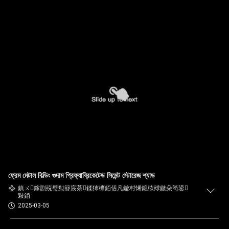
ফ্রেম মেটাল বিল্ডিং গুদাম প্রিফ্যাব্রিকেটেড সিমেন্ট স্টোরেজ শ্যাড
鎮ㄨ鎵剧殑璧勬簮宸茶鍒犻櫎銆佸凡鏇村悕鎴栨殏鏃朵笉鍙
敤銆
2025-03-05