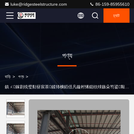
luke@ridgesteelstructure.com
86-159-85955610
চ্যাট
পণ্য
বাড়ি
>
পণ্য
>
鎮ㄨ鎵剧殑璧勬簮宸茶鍒犻櫎銆佸凡鏇村悕鎴栨殏鏃朵笉鍙敤銆
>
ফ্রেম মেটাল বিল্ডিং গুদাম প্রিফ্যাব্রিকেটেড সিমেন্ট স্টোরেজ শ্যাড