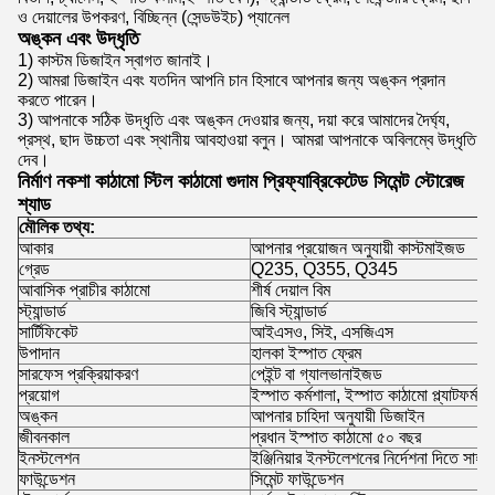
ও দেয়ালের উপকরণ, বিচ্ছিন্ন (সেন্ডউইচ) প্যানেল
অঙ্কন এবং উদ্ধৃতি
1) কাস্টম ডিজাইন স্বাগত জানাই।
2) আমরা ডিজাইন এবং যতদিন আপনি চান হিসাবে আপনার জন্য অঙ্কন প্রদান
করতে পারেন।
3) আপনাকে সঠিক উদ্ধৃতি এবং অঙ্কন দেওয়ার জন্য, দয়া করে আমাদের দৈর্ঘ্য,
প্রস্থ, ছাদ উচ্চতা এবং স্থানীয় আবহাওয়া বলুন। আমরা আপনাকে অবিলম্বে উদ্ধৃতি
দেব।
নির্মাণ নকশা কাঠামো স্টিল কাঠামো গুদাম প্রিফ্যাব্রিকেটেড সিমেন্ট স্টোরেজ
শ্যাড
মৌলিক তথ্য
:
আকার
আপনার প্রয়োজন অনুযায়ী কাস্টমাইজড
গ্রেড
Q235, Q355, Q345
আবাসিক প্রাচীর কাঠামো
শীর্ষ দেয়াল বিম
স্ট্যান্ডার্ড
জিবি স্ট্যান্ডার্ড
সার্টিফিকেট
আইএসও, সিই, এসজিএস
উপাদান
হালকা ইস্পাত ফ্রেম
সারফেস প্রক্রিয়াকরণ
পেইন্ট বা গ্যালভানাইজড
প্রয়োগ
ইস্পাত কর্মশালা, ইস্পাত কাঠামো প্ল্যাটফর্ম
অঙ্কন
আপনার চাহিদা অনুযায়ী ডিজাইন
জীবনকাল
প্রধান ইস্পাত কাঠামো ৫০ বছর
ইনস্টলেশন
ইঞ্জিনিয়ার ইনস্টলেশনের নির্দেশনা দিতে সাহায
ফাউন্ডেশন
সিমেন্ট ফাউন্ডেশন