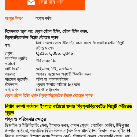
সেরা দাম পান
পণ্যের বিবরণ
পণ্যের বর্ণনা
বিশেষভাবে তুলে ধরা:
ফ্রেম মেটাল বিল্ডিং
,
মেটাল বিল্ডিং গুদাম
,
প্রিফ্যাব্রিকেটেড সিমেন্ট স্টোরেজ শ্যাড
নির্মাণ নকশা ফ্রেম স্টিল স্ট্রাকচার গুদাম প্রিফ্যাব্রিকেটেড সিমেন্ট
নাম:
স্টোরেজ শেড
গ্রেড:
Q235, Q355, Q345
আবাসিক প্রাচীর
শীর্ষ দেয়াল বিম
কাঠামো:
সার্টিফিকেট:
আইএসও, সিই, এসজিএস
অঙ্কন:
আপনার প্রয়োজন অনুযায়ী ডিজাইন করুন
সারফেস প্রসেসিং:
আঁকা বা গ্যালভানাইজড
জীবনকাল:
প্রধান ইস্পাত কাঠামো 50 বছর
ফাউন্ডেশন:
সিমেন্ট ফাউন্ডেশন
ফ্রেম মেটাল বিল্ডিং গুদাম প্রিফ্যাব্রিকেটেড সিমেন্ট স্টোরেজ শ্যাড
নির্মাণ নকশা কাঠামো ইস্পাত কাঠামো গুদাম প্রিফ্যাব্রিকেটেড সিমেন্ট স্টোরেজ
শ্যাড
পণ্য ও পরিষেবার ক্ষেত্র
ডিজাইন ও ইঞ্জিনিয়ারিং সেবা, ইস্পাত ভবন, স্পেস ফ্রেম, পোর্টেবল কেবিন, টিউবুলার
ইস্পাত কাঠামো, প্রাথমিক বিল্ডিং উপাদান (উত্পাদিত ঝালাই H- বিভাগ, গরম ঘূর্ণিত H-
বিভাগ, চ্যানেল, ইস্পাত কলাম,ইস্পাত বেগ), স্ট্যান্ডার্ড ফ্রেম, সেকেন্ডারি ফ্রেম, ছাদ