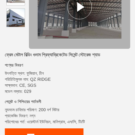
ফ্রেম মেটাল বিল্ডিং গুদাম প্রিফ্যাব্রিকেটেড সিমেন্ট স্টোরেজ শ্যাড
পণ্যের বিবরণ
উৎপত্তি স্থল: ফুজিয়ান, চীন
পরিচিতিমুলক নাম: QZ RIDGE
সাক্ষ্যদান: CE, SGS
মডেল নম্বার: 029
পেমেন্ট ও শিপিংয়ের শর্তাবলী
ন্যূনতম চাহিদার পরিমাণ: 200 বর্গ মিটার
প্যাকেজিং বিবরণ: নগ্ন
পরিশোধের শর্ত: ওয়েস্টার্ন ইউনিয়ন, মানিগ্রাম, এল/সি, টি/টি