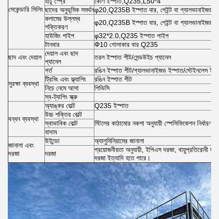
হাঁটু স্প্রে
কোণ ইস্পাত,Q235,L50*4
সেকেন্ডারি সিলিং
ছাদের অনুভূমিক সমর্থন
φ20,Q235B ইস্পাত বার, পেইন্ট বা গ্যালভানাইজড
কলামের উল্লম্ব
φ20,Q235B ইস্পাত বার, পেইন্ট বা গ্যালভানাইজড
শক্তিকরণ
হাউজিং পাইপ
φ32*2.0,Q235 ইস্পাত পাইপ
টানবার
Φ10 গোলাকার বার Q235
দেয়াল এবং ছাদ
ছাদ এবং দেয়াল
তরল ইস্পাত শীট/সেন্ডউইচ প্যানেল
প্যানেল
গর্ত
রঙিন ইস্পাত শীট/গ্যালভানাইজড ইস্পাত/স্টেইনলেস ইস্
ট্রিমিং এবং ফ্ল্যাশিং
রঙিন ইস্পাত শীট
সুরক্ষা ব্যবস্থা
নিচে নেমে আসা
পিভিসি
স্ব-ট্যাপিং স্ক্রু
অ্যাঙ্কর বোল্ট
Q235 ইস্পাত
উচ্চ শক্তির বোল্ট
বন্ধন ব্যবস্থা
স্বাভাবিক বোল্ট
স্টিলের কাঠামোর নকশা অনুযায়ী স্পেসিফিকেশন নির্ধারণ 
বাদাম
উইন্ডো
অ্যালুমিনিয়ামের জানালা
জানালা এবং
প্রয়োজনীয়তা অনুযায়ী, ইপিএস দরজা, বায়ুপ্রতিরোধী দ
দরজা
দরজা
দরজা ইত্যাদি হতে পারে।