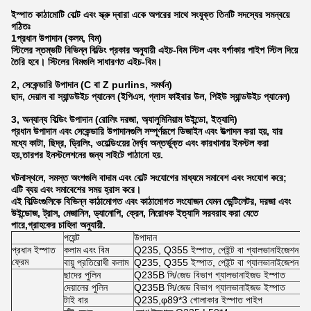
ইস্পাত কাঠামোটি বোল্ট এবং স্ক্রু দ্বারা একে অপরের সাথে সংযুক্ত তিনটি সদস্যের সমন্বয়ে
গঠিতঃ
1প্রধান উপাদান (কলম, বিম)
স্টিলের স্তম্ভটি বিভিন্ন বিল্ডিং প্রকার অনুযায়ী এইচ-বিম স্টিল এবং বর্গাকার পাইপ স্টিল দিয়ে
তৈরি হবে। স্টিলের বিমগুলি সাধারণত এইচ-বিম।
2, সেকেন্ডারি উপাদান (C বা Z purlins, সমর্থন)
ছাদ, দেয়াল বা স্যান্ডউইচ প্যানেল (ইপিএস, গ্লাস ফাইবার উল, পিইউ স্যান্ডউইচ প্যানেল)
3, অন্যান্য বিল্ডিং উপাদান (রোলিং দরজা, অ্যালুমিনিয়াম উইন্ডো, ইত্যাদি)
প্রধান উপাদান এবং সেকেন্ডারি উপাদানগুলি সম্পূর্ণরূপে ডিজাইন এবং উত্পাদন করা হয়, যার
মধ্যে কাটা, ছিদ্র, ড্রিলিং, ওয়েল্ডিংয়ের দৈর্ঘ্য অন্তর্ভুক্ত এবং কারখানায় ইনস্টল করা
হয়,তারপর ইনস্টলেশনের জন্য সাইটে পাঠানো হয়.
ঘটনাস্থলে, সমস্ত অংশগুলি বাদাম এবং বোল্ট সংযোগের মাধ্যমে সমাবেশ এবং সংযোগ করে;
এটি ব্যয় এবং সমাবেশের সময় হ্রাস করে।
এই বিল্ডিংগুলিকে বিভিন্ন কাঠামোগত এবং কাঠামোগত সংযোজন যেমন ভেন্টিলেটর, দরজা এবং
উইন্ডোজ, ট্রাস, মেজানিন, ড্যানোপি, ক্রেন, নিরোধক ইত্যাদি সরবরাহ করা যেতে
পারে,গ্রাহকের চাহিদা অনুযায়ী.
পয়েন্ট
উপাদান
প্রধান ইস্পাত
কলাম এবং বিম
Q235, Q355 ইস্পাত, পেইন্ট বা গ্যালভানাইজেশন
ফ্রেম
বায়ু প্রতিরোধী কলাম
Q235, Q355 ইস্পাত, পেইন্ট বা গ্যালভানাইজেশন
ছাদের পুলিন
Q235B সি/জেড বিভাগ গ্যালভানাইজড ইস্পাত
দেয়ালের পুলিন
Q235B সি/জেড বিভাগ গ্যালভানাইজড ইস্পাত
টাই বার
Q235,φ89*3 গোলাকার ইস্পাত পাইপ