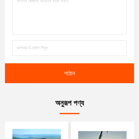
পাঠান
অনুরূপ পণ্য