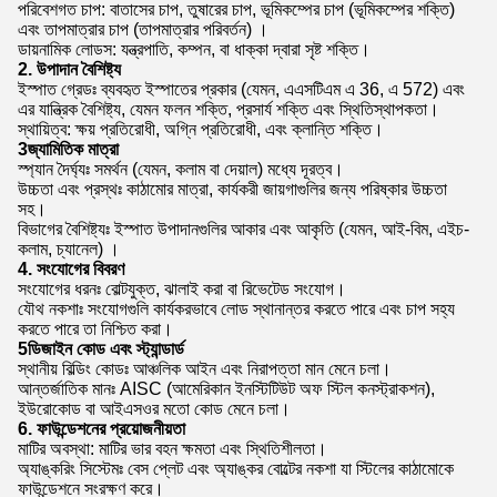
পরিবেশগত চাপ: বাতাসের চাপ, তুষারের চাপ, ভূমিকম্পের চাপ (ভূমিকম্পের শক্তি)
এবং তাপমাত্রার চাপ (তাপমাত্রার পরিবর্তন) ।
ডায়নামিক লোডস: যন্ত্রপাতি, কম্পন, বা ধাক্কা দ্বারা সৃষ্ট শক্তি।
2. উপাদান বৈশিষ্ট্য
ইস্পাত গ্রেডঃ ব্যবহৃত ইস্পাতের প্রকার (যেমন, এএসটিএম এ 36, এ 572) এবং
এর যান্ত্রিক বৈশিষ্ট্য, যেমন ফলন শক্তি, প্রসার্য শক্তি এবং স্থিতিস্থাপকতা।
স্থায়িত্ব: ক্ষয় প্রতিরোধী, অগ্নি প্রতিরোধী, এবং ক্লান্তি শক্তি।
3জ্যামিতিক মাত্রা
স্প্যান দৈর্ঘ্যঃ সমর্থন (যেমন, কলাম বা দেয়াল) মধ্যে দূরত্ব।
উচ্চতা এবং প্রস্থঃ কাঠামোর মাত্রা, কার্যকরী জায়গাগুলির জন্য পরিষ্কার উচ্চতা
সহ।
বিভাগের বৈশিষ্ট্যঃ ইস্পাত উপাদানগুলির আকার এবং আকৃতি (যেমন, আই-বিম, এইচ-
কলাম, চ্যানেল) ।
4. সংযোগের বিবরণ
সংযোগের ধরনঃ বোল্টযুক্ত, ঝালাই করা বা রিভেটেড সংযোগ।
যৌথ নকশাঃ সংযোগগুলি কার্যকরভাবে লোড স্থানান্তর করতে পারে এবং চাপ সহ্য
করতে পারে তা নিশ্চিত করা।
5ডিজাইন কোড এবং স্ট্যান্ডার্ড
স্থানীয় বিল্ডিং কোডঃ আঞ্চলিক আইন এবং নিরাপত্তা মান মেনে চলা।
আন্তর্জাতিক মানঃ AISC (আমেরিকান ইনস্টিটিউট অফ স্টিল কনস্ট্রাকশন),
ইউরোকোড বা আইএসওর মতো কোড মেনে চলা।
6. ফাউন্ডেশনের প্রয়োজনীয়তা
মাটির অবস্থা: মাটির ভার বহন ক্ষমতা এবং স্থিতিশীলতা।
অ্যাঙ্করিং সিস্টেমঃ বেস প্লেট এবং অ্যাঙ্কর বোল্টের নকশা যা স্টিলের কাঠামোকে
ফাউন্ডেশনে সংরক্ষণ করে।