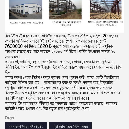
রিজ স্টিল স্ট্রাকচার কোং লিমিটেড কোয়ানঝু চীনে প্রতিষ্ঠিত হয়েছিল, 20 বছরের
রপ্তানি অভিজ্ঞতার সাথে স্টিল স্ট্রাকচারের পেশাদার প্রস্তুতকারক, মোট
7600000 বর্গ মিটার 1820 টি প্রকল্প শেষ করেছে।আমাদের ২টি আধুনিক
কারখানা রয়েছে যার মোট আয়তন ২১০০০ বর্গ মিটার।বার্ষিক উৎপাদন ক্ষমতা ২০
হাজার টন।
আমেরিকা, জার্মানি, ফ্রান্স, অস্ট্রেলিয়া, কানাডা, কেনিয়া, মোজাম্বিক, সুইডেন,
ফিলিপাইন, মালদ্বীপ ও থাইল্যান্ড ইত্যাদিতে প্রকল্প সফলভাবে সম্পন্ন করেছে রিজ
স্টিল।
আমরা নকশা থেকে নির্মাণ পর্যন্ত ব্যাপক সেবা প্রদান করি, যাতে একটি নিরবচ্ছিন্ন
প্রক্রিয়া নিশ্চিত করা যায়। আমাদের দল ব্যাপক সমর্থন প্রদান করে,বিস্তারিত
ব্লুপ্রিন্ট-ভিত্তিক নকশা দিয়ে শুরু করে চূড়ান্ত নির্মাণ এবং ইনস্টলেশন পর্যন্ত
বিস্তৃতউন্নত প্রযুক্তি এবং পেশাদার প্রযুক্তি ব্যবহার করে, আমরা নিশ্চিত করি যে
প্রতিটি প্রকল্প সর্বোচ্চ মানের এবং নিরাপত্তা মান পূরণ করে।
আমাদের টিম সফলভাবে বিভিন্ন বড় আকারের প্রকল্প বাস্তবায়ন করেছে, আমাদের
প্রতিটি পর্যায়ে গুণমান এবং নিরাপত্তা মান প্রতিশ্রুতি দেখায়।
Tags:
গ্যালভানাইজড স্টিল বিল্ডিং
গ্যালভানাইজড স্টিল ফ্রেম