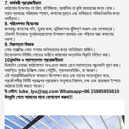
7. কার্যকরী প্রয়োজনীয়তা
কাঠামোর উদ্দেশ্যঃ তা শিল্প, বাণিজ্যিক, আবাসিক বা কৃষি ব্যবহারের জন্য হোক।
স্থান ব্যবহারঃ পরিষ্কার স্প্যান, কলামের দূরত্ব এবং ভবিষ্যতে পরিবর্তনগুলির জন্য
নমনীয়তা।
8. পরিবেশগত বিবেচনার
জলবায়ুঃ বাতাসের গতি, তুষার জমা, ভূমিকম্পের ঝুঁকিপূর্ণ অঞ্চল এবং তাপমাত্রা।
টেকসই উন্নয়নঃ পুনর্ব্যবহারযোগ্য উপকরণ ব্যবহার এবং শক্তির খরচ কমানোর
নকশা।
9. নিরাপত্তা বিষয়ক
লোড ফ্যাক্টরঃ লোড গণনার অনিশ্চয়তার জন্য অতিরিক্ত মার্জিন।
ডিফ্লেকশন লিমিটঃ লোডের অধীনে কাঠামোর অত্যধিক বিকৃতি নিশ্চিত করা।
10নান্দনিক ও স্থাপত্যগত প্রয়োজনীয়তা
ডিজাইন চেহারাঃ কাঠামোগত অখণ্ডতা বজায় রেখে স্থাপত্যের পছন্দগুলি পূরণ করা।
সমাপ্তিঃ পৃষ্ঠের চিকিত্সা যেমন পেইন্টিং, গ্যালভানাইজিং, বা আবরণ।
এই প্যারামিটারগুলিকে সাবধানে বিশ্লেষণ করে এবং তাদের অন্তর্ভুক্ত করে,
প্রকৌশলীরা নির্দিষ্ট প্রকল্পের প্রয়োজন অনুসারে নিরাপদ, দক্ষ এবং ব্যয়বহুল ইস্পাত
কাঠামো তৈরি করতে পারেন।
ই-মেইল: luke_lyu@qq.com Whatsapp+86 15985955610
উদ্ধৃতি পেতে আমাদের সাথে যোগাযোগ করুন!!!