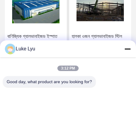
বাণিজ্যিক গ্যালভানাইজড ইস্পাত
হালকা ওজন গ্যালভানাইজড স্টিল
কাঠামো গুদাম প্রিফ্যাব্রিকেটেড গুদাম
ফ্রেমযুক্ত বিল্ডিং, শিল্প গরম ডপ
Luke Lyu
বিল্ডিং ইস্পাত
গ্যালভানাইজড কাঠামো
সেরা দাম পান
সেরা দাম পান
3:12 PM
Good day, what product are you looking for?
Quanzhou Ridge Steel Structure Co.,Ltd.
luke@ridgesteelstructure.com
86-159-85955610