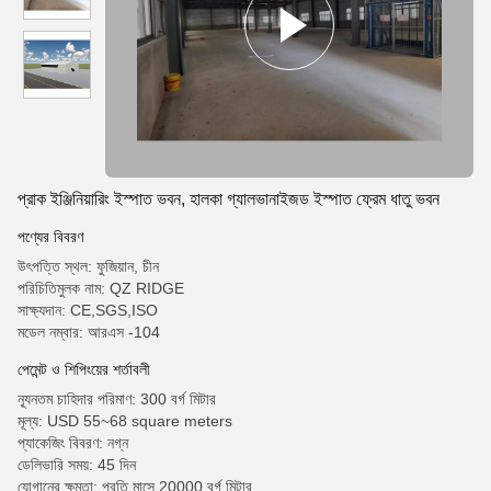
প্রাক ইঞ্জিনিয়ারিং ইস্পাত ভবন, হালকা গ্যালভানাইজড ইস্পাত ফ্রেম ধাতু ভবন
পণ্যের বিবরণ
উৎপত্তি স্থল: ফুজিয়ান, চীন
পরিচিতিমুলক নাম: QZ RIDGE
সাক্ষ্যদান: CE,SGS,ISO
মডেল নম্বার: আরএস -104
পেমেন্ট ও শিপিংয়ের শর্তাবলী
ন্যূনতম চাহিদার পরিমাণ: 300 বর্গ মিটার
মূল্য: USD 55~68 square meters
প্যাকেজিং বিবরণ: নগ্ন
ডেলিভারি সময়: 45 দিন
যোগানের ক্ষমতা: প্রতি মাসে 20000 বর্গ মিটার