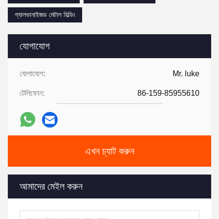
গ্যালভানাইজড মেটাল বিল্ডিং
যোগাযোগ
যোগাযোগ:
Mr. luke
টেলিফোন:
86-159-85955610
এখন চ্যাট করুন
আমাদের মেইল করুন