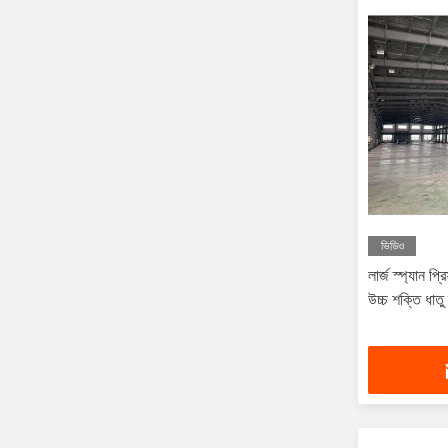
ভিডিও
লার্জ স্প্যান প্র
উচ্চ শক্তি ধাতু হ্