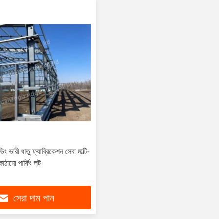
ডিং ভারী ধাতু ফ্যাব্রিকেশন সেবা মাল্টি-
াঠামো পার্কিং লট
সেরা দাম পান