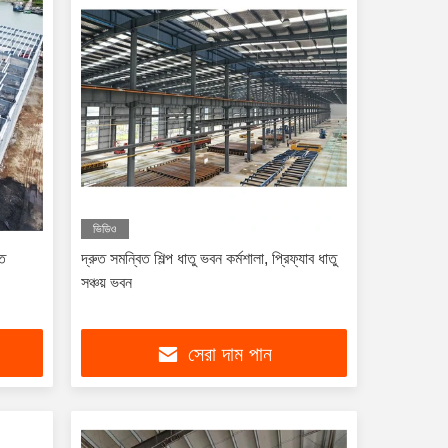
ভিডিও
াত
দ্রুত সমন্বিত শিল্প ধাতু ভবন কর্মশালা, প্রিফ্যাব ধাতু
সঞ্চয় ভবন
সেরা দাম পান