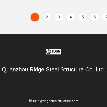
1
2
3
4
5
6
Quanzhou Ridge Steel Structure Co.,Ltd.
luke@ridgesteelstructure.com