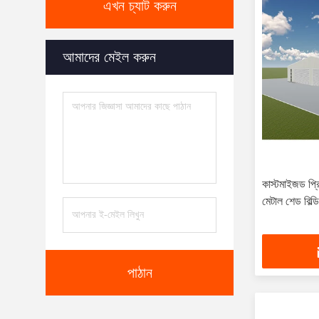
এখন চ্যাট করুন
আমাদের মেইল করুন
কাস্টমাইজড প্রিফ
মেটাল শেড বিল্ডি
পাঠান