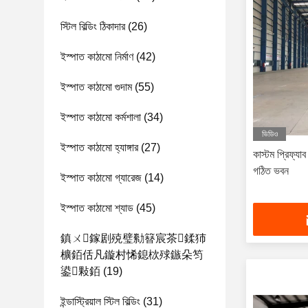
স্টিল বিল্ডিং ঠিকাদার
(26)
ইস্পাত কাঠামো নির্মাণ
(42)
ইস্পাত কাঠামো গুদাম
(55)
ইস্পাত কাঠামো কর্মশালা
(34)
ভিডিও
ইস্পাত কাঠামো হ্যাঙ্গার
(27)
কাস্টম প্রিফ্যাব
গঠিত ভবন
ইস্পাত কাঠামো গ্যারেজ
(14)
ইস্পাত কাঠামো শ্যাড
(45)
鎮ㄨ鎵剧殑璧勬簮宸茶鍒犻
櫎銆佸凡鏇村悕鎴栨殏鏃朵笉
鍙敤銆
(19)
ইন্ডাস্ট্রিয়াল স্টিল বিল্ডিং
(31)